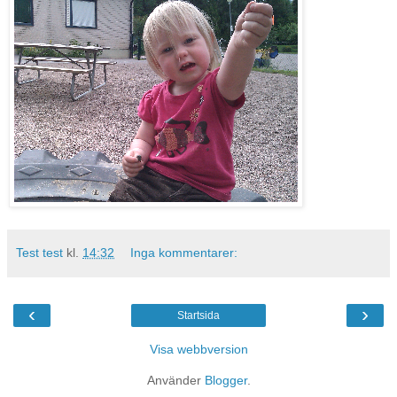
Test test
kl.
14:32
Inga kommentarer:
‹
›
Startsida
Visa webbversion
Använder
Blogger
.