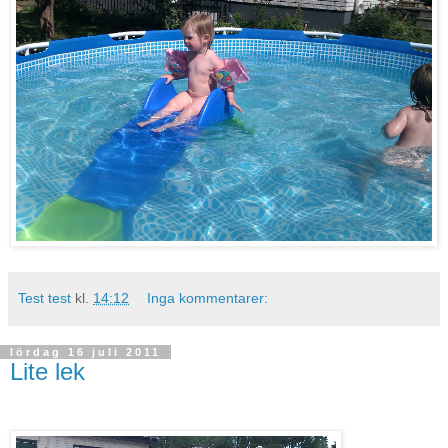
Test test
kl.
14:12
Inga kommentarer:
lördag 16 juli 2011
Lite lek